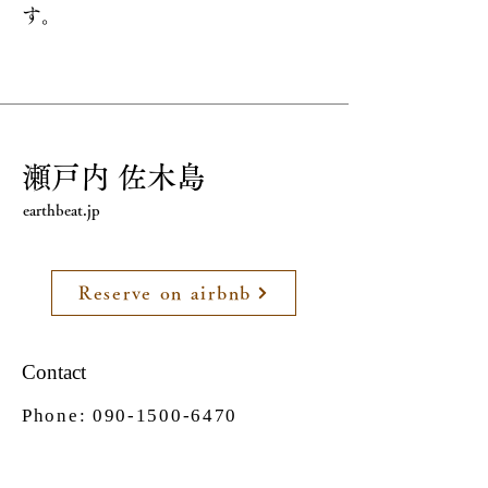
す。
​瀬戸内 佐木島
earthbeat.jp
Reserve on airbnb
Contact
Phone:
090-1500-6470